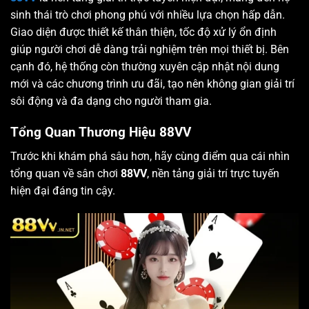
sinh thái trò chơi phong phú với nhiều lựa chọn hấp dẫn.
Giao diện được thiết kế thân thiện, tốc độ xử lý ổn định
giúp người chơi dễ dàng trải nghiệm trên mọi thiết bị. Bên
cạnh đó, hệ thống còn thường xuyên cập nhật nội dung
mới và các chương trình ưu đãi, tạo nên không gian giải trí
sôi động và đa dạng cho người tham gia.
Tổng Quan Thương Hiệu 88VV
Trước khi khám phá sâu hơn, hãy cùng điểm qua cái nhìn
tổng quan về sân chơi
88VV
, nền tảng giải trí trực tuyến
hiện đại đáng tin cậy.