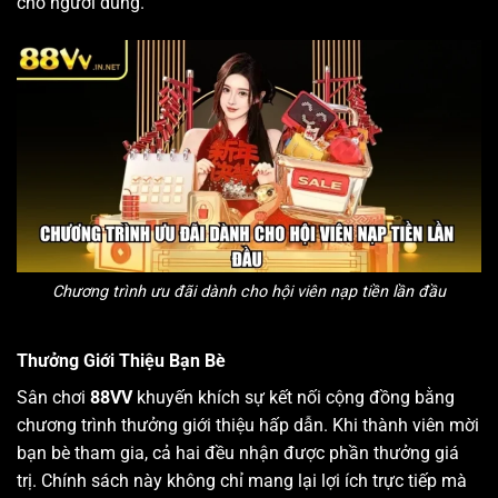
cho người dùng.
Chương trình ưu đãi dành cho hội viên nạp tiền lần đầu
Thưởng Giới Thiệu Bạn Bè
Sân chơi
88VV
khuyến khích sự kết nối cộng đồng bằng
chương trình thưởng giới thiệu hấp dẫn. Khi thành viên mời
bạn bè tham gia, cả hai đều nhận được phần thưởng giá
trị. Chính sách này không chỉ mang lại lợi ích trực tiếp mà