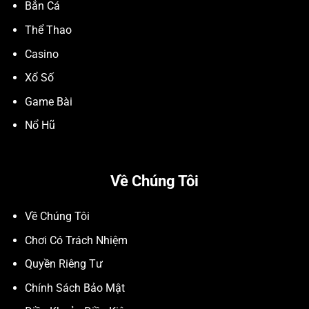
Bắn Cá
Thể Thao
Casino
Xổ Số
Game Bài
Nổ Hũ
Về Chúng Tôi
Về Chúng Tôi
Chơi Có Trách Nhiệm
Quyền Riêng Tư
Chính Sách Bảo Mật