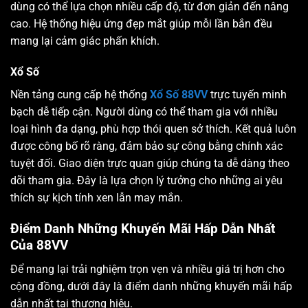
dùng có thể lựa chọn nhiều cấp độ, từ đơn giản đến nâng
cao. Hệ thống hiệu ứng đẹp mắt giúp mỗi lần bắn đều
mang lại cảm giác phấn khích.
Xổ Số
Nền tảng cung cấp hệ thống
Xổ Số 88VV
trực tuyến minh
bạch dễ tiếp cận. Người dùng có thể tham gia với nhiều
loại hình đa dạng, phù hợp thói quen sở thích. Kết quả luôn
được công bố rõ ràng, đảm bảo sự công bằng chính xác
tuyệt đối. Giao diện trực quan giúp chúng ta dễ dàng theo
dõi tham gia. Đây là lựa chọn lý tưởng cho những ai yêu
thích sự kịch tính xen lẫn may mắn.
Điểm Danh Những Khuyến Mãi Hấp Dẫn Nhất
Của 88VV
Để mang lại trải nghiệm trọn vẹn và nhiều giá trị hơn cho
cộng đồng, dưới đây là điểm danh những khuyến mãi hấp
dẫn nhất tại thương hiệu.