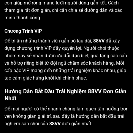
còn giúp mở rộng mạng lưới người dùng gắn kết. Cách
tham gia rất đơn giản, chỉ cần chia sẻ đường dẫn và xác
minh thành công.
Chương Trình VIP
Để tri ân những thành viên gắn bó lâu dài,
88VV
đã xây
dựng chương trình VIP đầy quyền lợi. Người chơi thuộc
nhóm này sẽ nhận được ưu đãi đặc biệt, quà tặng cao cấp
và hỗ trợ riêng biệt từ đội ngũ chăm sóc khách hàng. Mỗi
cấp bậc VIP mang đến những trải nghiệm khác nhau, giúp
tạo cảm giác hứng khởi khi chinh phục.
Hướng Dẫn Bắt Đầu Trải Nghiệm 88VV Đơn Giản
Nhất
Để mọi người có thể nhanh chóng làm quen tận hưởng trọn
vẹn không gian giải trí, sau đây là hướng dẫn bắt đầu trải
nghiệm sân chơi của
88VV
đơn giản nhất.