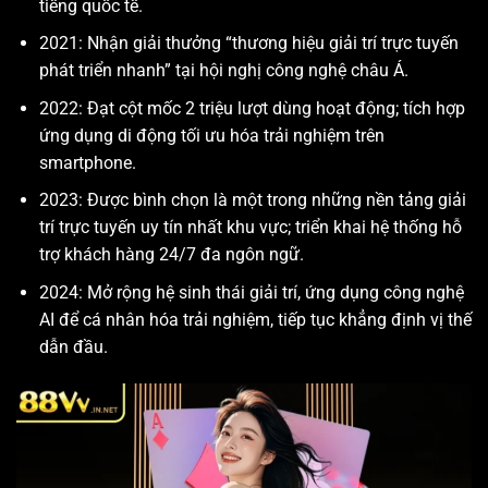
tiếng quốc tế.
2021: Nhận giải thưởng “thương hiệu giải trí trực tuyến
phát triển nhanh” tại hội nghị công nghệ châu Á.
2022: Đạt cột mốc 2 triệu lượt dùng hoạt động; tích hợp
ứng dụng di động tối ưu hóa trải nghiệm trên
smartphone.
2023: Được bình chọn là một trong những nền tảng giải
trí trực tuyến uy tín nhất khu vực; triển khai hệ thống hỗ
trợ khách hàng 24/7 đa ngôn ngữ.
2024: Mở rộng hệ sinh thái giải trí, ứng dụng công nghệ
AI để cá nhân hóa trải nghiệm, tiếp tục khẳng định vị thế
dẫn đầu.