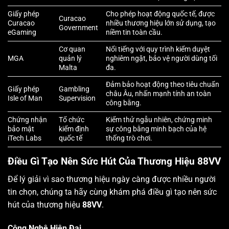
Giấy phép
Cho phép hoạt động quốc tế, được
Curacao
Curacao
nhiều thương hiệu lớn sử dụng, tạo
Government
eGaming
niềm tin toàn cầu.
Cơ quan
Nổi tiếng với quy trình kiểm duyệt
MGA
quản lý
nghiêm ngặt, bảo vệ người dùng tối
Malta
đa.
Đảm bảo hoạt động theo tiêu chuẩn
Giấy phép
Gambling
châu Âu, nhấn mạnh tính an toàn
Isle of Man
Supervision
công bằng.
Chứng nhận
Tổ chức
Kiểm thử ngẫu nhiên, chứng minh
bảo mật
kiểm định
sự công bằng minh bạch của hệ
iTech Labs
quốc tế
thống trò chơi.
Điều Gì Tạo Nên Sức Hút Của Thương Hiệu 88VV
Để lý giải vì sao thương hiệu ngày càng được nhiều người
tin chọn, chúng ta hãy cùng khám phá điều gì tạo nên sức
hút của thương hiệu
88VV
.
Công Nghệ Hiện Đại