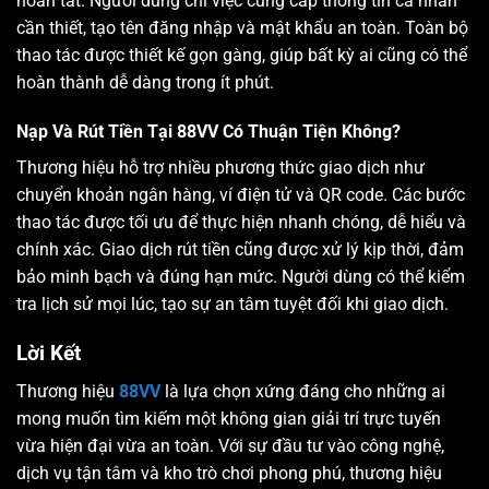
hoàn tất. Người dùng chỉ việc cung cấp thông tin cá nhân
cần thiết, tạo tên đăng nhập và mật khẩu an toàn. Toàn bộ
thao tác được thiết kế gọn gàng, giúp bất kỳ ai cũng có thể
hoàn thành dễ dàng trong ít phút.
Nạp Và Rút Tiền Tại 88VV Có Thuận Tiện Không?
Thương hiệu hỗ trợ nhiều phương thức giao dịch như
chuyển khoản ngân hàng, ví điện tử và QR code. Các bước
thao tác được tối ưu để thực hiện nhanh chóng, dễ hiểu và
chính xác. Giao dịch rút tiền cũng được xử lý kịp thời, đảm
bảo minh bạch và đúng hạn mức. Người dùng có thể kiểm
tra lịch sử mọi lúc, tạo sự an tâm tuyệt đối khi giao dịch.
Lời Kết
Thương hiệu
88VV
là lựa chọn xứng đáng cho những ai
mong muốn tìm kiếm một không gian giải trí trực tuyến
vừa hiện đại vừa an toàn. Với sự đầu tư vào công nghệ,
dịch vụ tận tâm và kho trò chơi phong phú, thương hiệu