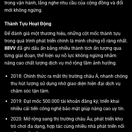
trong vận hành, lắng nghe nhu cầu của cộng đồng và đổi
mới không ngừng.
Thành Tựu Hoạt Động
Để đánh giá một thương hiệu, những cột mốc thành tựu
trong quá trình phát triển chính là minh chứng rõ ràng nhất.
88VV
đã ghi dấu ấn bằng nhiều thành tích ấn tượng qua
từng giai đoạn, thể hiện sự nỗ lực không ngừng nhằm
nâng cao chất lượng dịch vụ mở rộng tầm ảnh hưởng.
2018: Chính thức ra mắt thị trường châu Á, nhanh chóng
thu hút lượng sử dụng nhờ giao diện hiện đại dịch vụ
chăm sóc tận tâm.
2019: Đạt mốc 500.000 tài khoản đăng ký; triển khai
nhiều cải tiến công nghệ bảo mật giúp nâng cao uy tín.
2020: Mở rộng sang thị trường châu Âu; phát triển kho
trò chơi đa dạng, hợp tác cùng nhiều nhà phát triển nổi