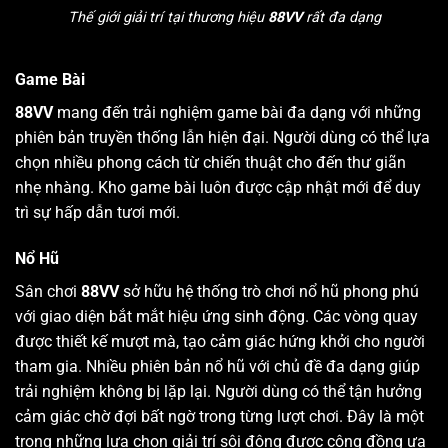
Thế giới giải trí tại thương hiệu
88VV
rất đa dạng
Game Bài
88VV
mang đến trải nghiệm game bài đa dạng với những
phiên bản truyền thống lẫn hiện đại. Người dùng có thể lựa
chọn nhiều phong cách từ chiến thuật cho đến thư giãn
nhẹ nhàng. Kho game bài luôn được cập nhật mới để duy
trì sự hấp dẫn tươi mới.
Nổ Hũ
Sân chơi
88VV
sở hữu hệ thống trò chơi nổ hũ phong phú
với giao diện bắt mắt hiệu ứng sinh động. Các vòng quay
được thiết kế mượt mà, tạo cảm giác hứng khởi cho người
tham gia. Nhiều phiên bản nổ hũ với chủ đề đa dạng giúp
trải nghiệm không bị lặp lại. Người dùng có thể tận hưởng
cảm giác chờ đợi bất ngờ trong từng lượt chơi. Đây là một
trong những lựa chọn giải trí sôi động được cộng đồng ưa