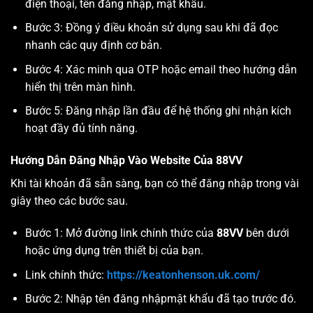
điện thoại, tên đăng nhập, mật khẩu.
Bước 3: Đồng ý điều khoản sử dụng sau khi đã đọc
nhanh các quy định cơ bản.
Bước 4: Xác minh qua OTP hoặc email theo hướng dẫn
hiển thị trên màn hình.
Bước 5: Đăng nhập lần đầu để hệ thống ghi nhận kích
hoạt đầy đủ tính năng.
Hướng Dẫn Đăng Nhập Vào Website Của 88VV
Khi tài khoản đã sẵn sàng, bạn có thể đăng nhập trong vài
giây theo các bước sau.
Bước 1: Mở đường link chính thức của
88VV
bên dưới
hoặc ứng dụng trên thiết bị của bạn.
Link chính thức:
https://keatonhenson.uk.com/
Bước 2: Nhập tên đăng nhậpmật khẩu đã tạo trước đó.