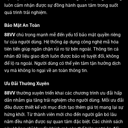
luôn cảm nhận được sự đồng hành quan tâm trong suốt
quá trình trải nghiệm.
Bảo Mật An Toàn
88VV
chú trọng mạnh mẽ đến yếu tố bảo mật quyền riêng
tư của người dùng. Hệ thống áp dụng công nghệ mã hóa
tiên tiến giúp ngăn chặn rủi ro từ bên ngoài. Thông tin cá
nhân dữ liệu giao dịch luôn được bảo vệ tuyệt đối, không
để lộ ra ngoài. Người dùng có thể yên tâm tận hưởng dịch
vụ mà không lo ngại về an toàn thông tin.
Ưu Đãi Thường Xuyên
88VV
thường xuyên triển khai các chương trình ưu đãi hấp
dẫn nhằm gia tăng trải nghiệm cho người dùng. Mỗi ưu đãi
đều được thiết kế với mục đích tạo thêm giá trị mang lại sự
hứng khởi. Từ thành viên mới cho đến người gắn bó lâu
năm đều nhận được sự quan tâm đặc biệt. Các chính sách