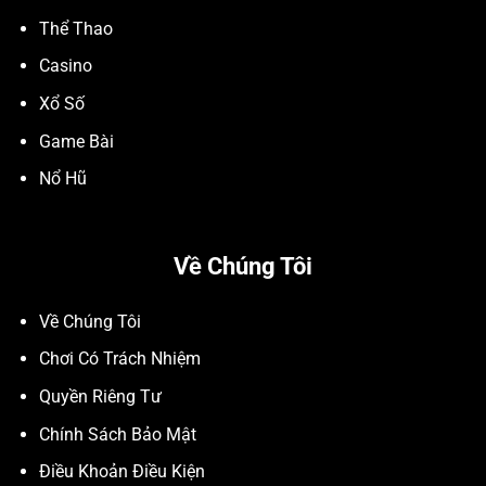
Thể Thao
Casino
Xổ Số
Game Bài
Nổ Hũ
Về Chúng Tôi
Về Chúng Tôi
Chơi Có Trách Nhiệm
Quyền Riêng Tư
Chính Sách Bảo Mật
Điều Khoản Điều Kiện