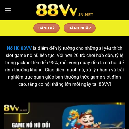
Bỏ
qua
nội
dung
ĐĂNG KÝ
ĐĂNG NHẬP
Nổ Hũ 88VV
là điểm đến lý tưởng cho những ai yêu thích
slot game nổ hũ liên tục. Với hơn 20 trò chơi hấp dẫn, tỷ lệ
trúng jackpot lên đến 95%, mỗi vòng quay đều là cơ hội để
rinh thưởng khủng. Giao diện mượt mà, xử lý nhanh và trải
nghiệm trực quan giúp bạn thưởng thức game slot đỉnh
cao, tăng cơ hội thắng lớn mỗi ngày tại 88VV!