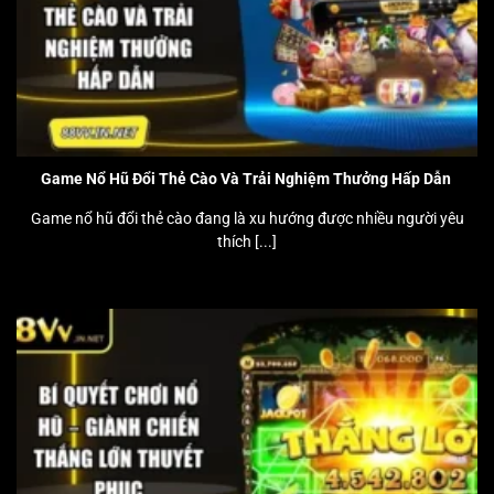
Game Nổ Hũ Đổi Thẻ Cào Và Trải Nghiệm Thưởng Hấp Dẫn
Game nổ hũ đổi thẻ cào đang là xu hướng được nhiều người yêu
thích [...]