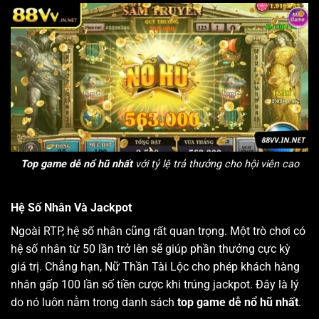
Top game dễ nổ hũ nhất
với tỷ lệ trả thưởng cho hội viên cao
Hệ Số Nhân Và Jackpot
Ngoài RTP, hệ số nhân cũng rất quan trọng. Một trò chơi có
hệ số nhân từ 50 lần trở lên sẽ giúp phần thưởng cực kỳ
giá trị. Chẳng hạn, Nữ Thần Tài Lộc cho phép khách hàng
nhân gấp 100 lần số tiền cược khi trúng jackpot. Đây là lý
do nó luôn nằm trong danh sách
top game dễ nổ hũ nhất
.