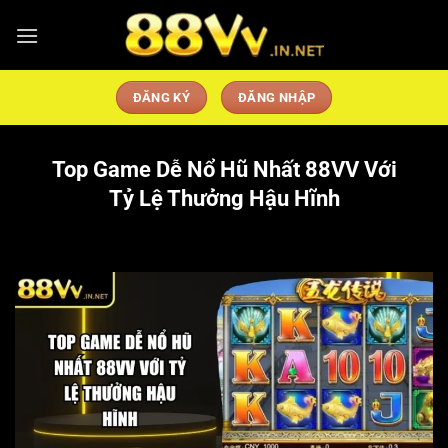
Bỏ
qua
nội
dung
ĐĂNG KÝ
ĐĂNG NHẬP
Top Game Dễ Nổ Hũ Nhất 88VV Với
Tỷ Lệ Thưởng Hậu Hĩnh