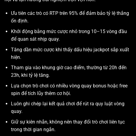
Ưu tiên các trò có RTP trên 95% để đảm bảo tỷ lệ thắng
ổn định.
Khởi động bằng mức cược nhỏ trong 10–15 vòng đầu
để quan sát nhịp quay.
Tăng dần mức cược khi thấy dấu hiệu jackpot sắp xuất
hiện.
Tham gia vào khung giờ cao điểm, thường từ 20h đến
23h, khi tỷ lệ tăng.
Lựa chọn trò chơi có nhiều vòng quay bonus hoặc free
spin để tích lũy thêm cơ hội.
Luôn ghi chép lại kết quả chơi để rút ra quy luật vòng
quay.
Giữ sự kiên nhẫn, không nên thay đổi trò chơi liên tục
trong thời gian ngắn.