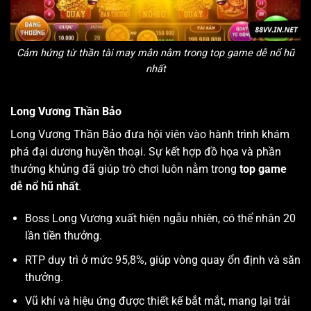
Cảm hứng từ thần tài may mắn nằm trong top game dễ nổ hũ
nhất
Long Vương Thần Bảo
Long Vương Thần Bảo đưa hội viên vào hành trình khám
phá đại dương huyền thoại. Sự kết hợp đồ họa và phần
thưởng khủng đã giúp trò chơi luôn nằm trong
top game
dễ nổ hũ nhất
.
Boss Long Vương xuất hiện ngẫu nhiên, có thể nhân 20
lần tiền thưởng.
RTP duy trì ở mức 95,8%, giúp vòng quay ổn định và săn
thưởng.
Vũ khí và hiệu ứng được thiết kế bắt mắt, mang lại trải