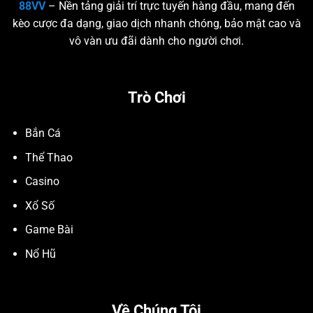
88VV
– Nền tảng giải trí trực tuyến hàng đầu, mang đến
kèo cược đa dạng, giao dịch nhanh chóng, bảo mật cao và
vô vàn ưu đãi dành cho người chơi.
Trò Chơi
Bắn Cá
Thể Thao
Casino
Xổ Số
Game Bài
Nổ Hũ
Về Chúng Tôi