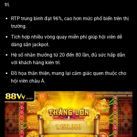
trị.
RTP trung bình đạt 96%, cao hơn mức phổ biến trên thị
trường.
Tích hợp nhiều vòng quay miễn phí giúp hội viên dễ
dàng săn jackpot.
Hệ số nhân thưởng từ 20 đến 80 lần, đủ sức hấp dẫn
với khách hàng kiên trì.
Đồ họa thân thiện, mang lại cảm giác quen thuộc cho
hội viên châu Á.