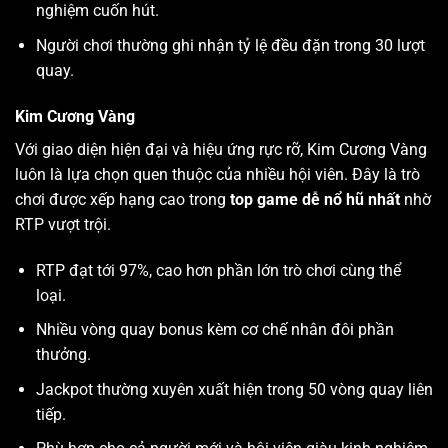
nghiệm cuốn hút.
Người chơi thường ghi nhận tỷ lệ đều đặn trong 30 lượt
quay.
Kim Cương Vàng
Với giao diện hiện đại và hiệu ứng rực rỡ, Kim Cương Vàng
luôn là lựa chọn quen thuộc của nhiều hội viên. Đây là trò
chơi được xếp hạng cao trong
top game dễ nổ hũ nhất
nhờ
RTP vượt trội.
RTP đạt tới 97%, cao hơn phần lớn trò chơi cùng thể
loại.
Nhiều vòng quay bonus kèm cơ chế nhân đôi phần
thưởng.
Jackpot thường xuyên xuất hiện trong 50 vòng quay liên
tiếp.