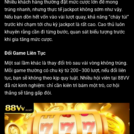
Nhiều khách hàng thường đặt mức cược lớn để mong
trúng nhanh, nhưng thực tế jackpot không sớm như vậy.
Nếu bạn dồn hết vốn vào vài lượt quay, khả năng “cháy túi”
trước khi chạm tới chu kỳ jackpot là rất cao. Cao thủ luôn
khuyên rằng cần đi từng bước, quan sát biểu tượng trước
khi gia tăng mức cược.
Đổi Game Liên Tục
Một sai lầm khác là thay đổi trò sau vài vòng không trúng.
Mỗi game thường có chu kỳ từ 200–300 lượt, nếu đổi liên
tục, bạn sẽ không theo kịp quy luật. Nhiều hội viên tại 88VV
đã rút kinh nghiệm: chỉ cần kiên trì bám một trò, cơ hội
thắng sẽ tăng gấp đôi.