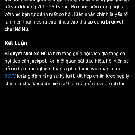
rơi vào khoảng 200–250 vòng. Bỏ cuộc sớm đồng nghĩa
với việc bạn tự đánh mất cơ hội. Kiên nhẫn chính là yếu tố
làm nên thành công của nhiều cao thủ áp dụng
bí quyết
chơi Nổ Hũ
.
Kết Luận
Bí quyết chơi Nổ Hũ
là nền tảng giúp hội viên gia tăng cơ
hội tiếp cận jackpot. Khi biết quan sát dấu hiệu, hội viên sẽ
tối ưu hóa trải nghiệm thay vì phụ thuộc vào may mắn.
88VV
khẳng định rằng sự kỷ luật, kết hợp chiến lược hợp lý
chính là chìa khóa để biến cơ hội vừa giải trí vừa sinh lợi.