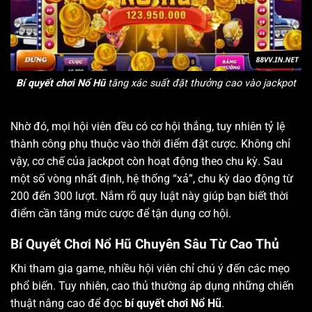
Bí quyết chơi Nổ Hũ
tăng xác suất đặt thưởng cao vào jackpot
Nhờ đó, mọi hội viên đều có cơ hội thắng, tuy nhiên tỷ lệ
thành công phụ thuộc vào thời điểm đặt cược. Không chỉ
vậy, cơ chế của jackpot còn hoạt động theo chu kỳ. Sau
một số vòng nhất định, hệ thống “xả”, chu kỳ dao động từ
200 đến 300 lượt. Nắm rõ quy luật này giúp bạn biết thời
điểm cần tăng mức cược để tận dụng cơ hội.
Bí Quyết Chơi Nổ Hũ Chuyên Sâu Từ Cao Thủ
Khi tham gia game, nhiều hội viên chỉ chú ý đến các mẹo
phổ biến. Tuy nhiên, cao thủ thường áp dụng những chiến
thuật nâng cao để đọc
bí quyết chơi Nổ Hũ
.