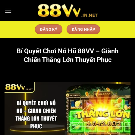
Bỏ
qua
nội
dung
ĐĂNG KÝ
ĐĂNG NHẬP
Bí Quyết Chơi Nổ Hũ 88VV – Giành
Chiến Thắng Lớn Thuyết Phục